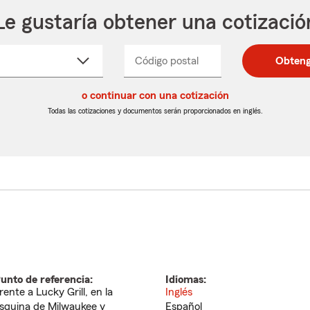
Le gustaría obtener una cotizació
cione
Código postal
Ingresa
Ingresa
Obteng
_____
un
un
re
código
código
cto
o continuar con una cotización
postal
postal
de
de
Todas las cotizaciones y documentos serán proporcionados en inglés.
egable
5
5
dígitos
dígitos
unto de referencia:
Idiomas:
rente a Lucky Grill, en la
Inglés
squina de Milwaukee y
Español