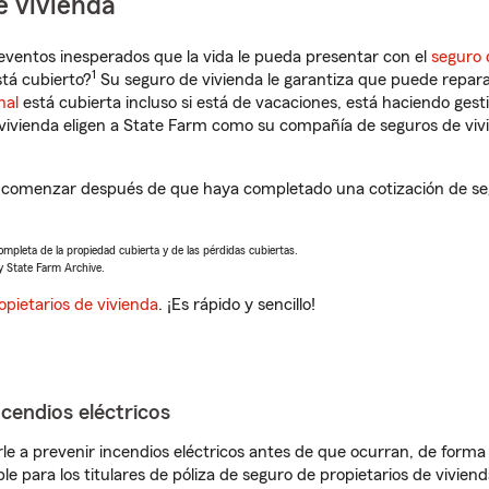
e vivienda
eventos inesperados que la vida le pueda presentar con el
seguro 
1
tá cubierto?
Su seguro de vivienda le garantiza que puede repara
nal
está cubierta incluso si está de vacaciones, está haciendo gest
vivienda eligen a State Farm como su compañía de seguros de viv
a comenzar después de que haya completado una cotización de seg
completa de la propiedad cubierta y de las pérdidas cubiertas.
y State Farm Archive.
opietarios de vivienda
. ¡Es rápido y sencillo!
ncendios eléctricos
e a prevenir incendios eléctricos antes de que ocurran, de forma 
le para los titulares de póliza de seguro de propietarios de vivie