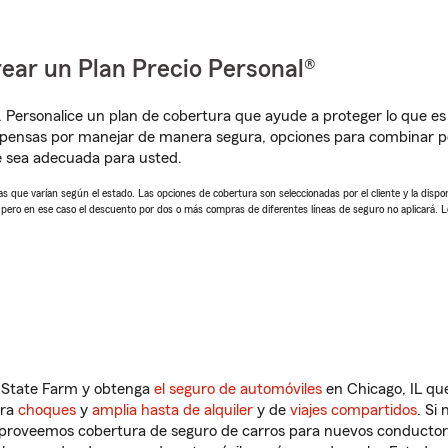
ear un Plan Precio Personal®
. Personalice un plan de cobertura que ayude a proteger lo que es 
pensas por manejar de manera segura, opciones para combinar p
e sea adecuada para usted.
 que varían según el estado. Las opciones de cobertura son seleccionadas por el cliente y la disponib
, pero en ese caso el descuento por dos o más compras de diferentes líneas de seguro no aplicará. 
n State Farm y obtenga
el seguro de automóviles
en Chicago, IL que
tra
choques
y
amplia hasta de alquiler
y de
viajes compartidos
. Si
s proveemos cobertura de seguro de carros para nuevos conductores