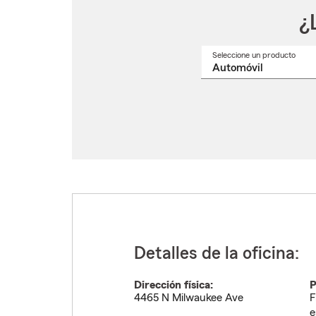
¿
Seleccione un producto
Selec
un
nomb
de
produ
del
menú
despl
Detalles de la oficina:
Dirección física:
P
4465 N Milwaukee Ave
F
e