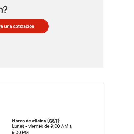
n?
a una cotización
Horas de oficina (
CST
):
Lunes - viernes de 9:00 AM a
5:00 PM