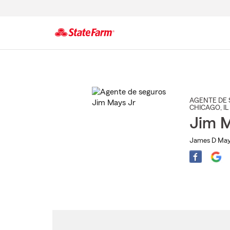
Comienzo
del
contenido
principal
AGENTE DE 
CHICAGO
, IL
Jim M
James D Mays