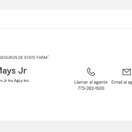
Pasar
al
contenido
principal
®
SEGUROS DE STATE FARM
,
ays Jr
 Jr Ins Agcy Inc
Llamar al agente
Email al a
773-282-1500